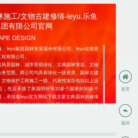
施工/文物古建修缮-leyu.乐鱼
)集团有限公司官网
APE DESIGN
eyu集团园林发展股份有限公司、leyu在线香
工程有限公司。
景园林、城市景观绿化、古典园林营造、文物
业务范围。两公司均具有绿化一级资质、园林古建
、文物保护工程施工一级。代表性项目包括以上设
目，先后承接了美国明轩等20多个国家的50多个
首页
，承担着leyu官方网站下载主要古典园林的修缮
国内20多个省份的园林古建重点项目，如：上海

重庆黔江风雨廊桥（亚洲第一廊桥）、西藏布达拉
福宫、环古城风光带、南京秦淮河项目、南京瞻
返回
观音法界、融创桃花源项目、长江干线枝城段生态
环境综合治理PPP项目等。项目多次获得行业最高