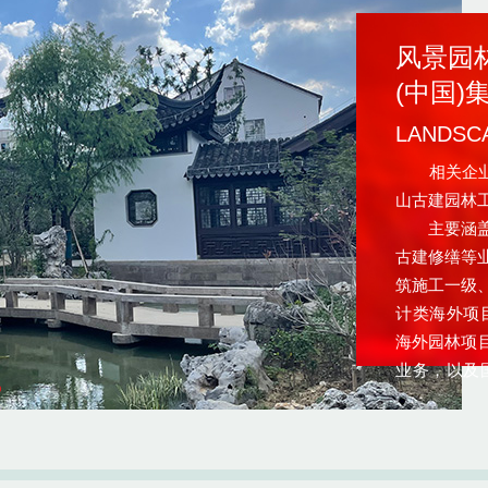
风景园林
(中国
LANDSC
相关企业：l
山古建园林
主要涵盖风
古建修缮等
筑施工一级
计类海外项
海外园林项目
业务，以及
豫园商城、
宫、故宫景
园、普陀山
修复和城区