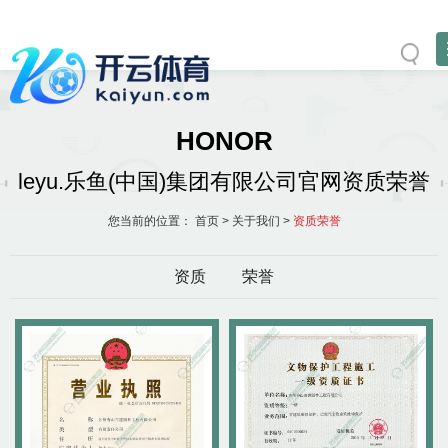
HONOR
leyu.乐鱼(中国)集团有限公司官网资质荣誉
您当前的位置：
首页
>
关于我们
>
资质荣誉
资质
荣誉