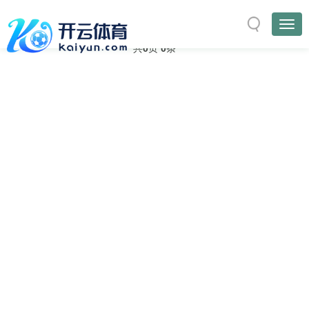
与
“WindowsXP”
相关的标签
首页
TAG标签
共
0
页
0
条