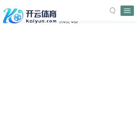
与
“社交”
相关的标签
首页
TAG标签
共
0
页
0
条