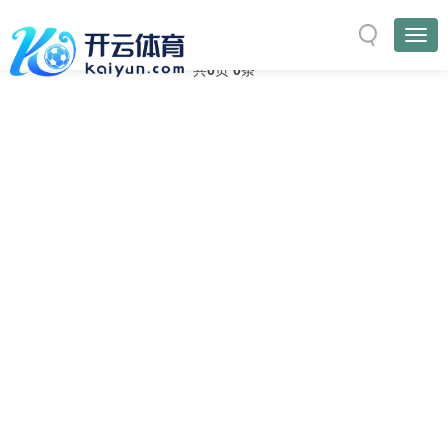
与
“一号”
相关的标签
首页
TAG标签
共
0
页
0
条