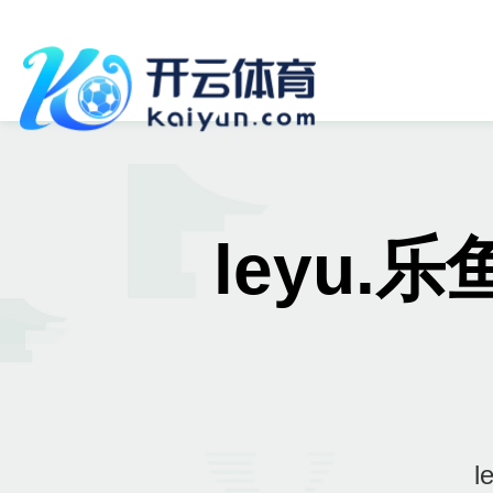
leyu.