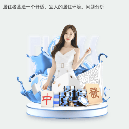
居住者营造一个舒适、宜人的居住环境。问题分析