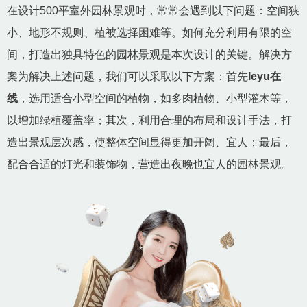
在设计500平室外园林景观时，常常会遇到以下问题：空间狭
小、地形不规则、植被选择困难等。如何充分利用有限的空
间，打造出独具特色的园林景观是本次设计的关键。解决方
案为解决上述问题，我们可以采取以下方案：首先
leyu在
线
，选用适合小型空间的植物，如多肉植物、小型灌木等，
以增加绿植覆盖率；其次，利用合理的布局和设计手法，打
造出景观层次感，使整体空间显得更加开阔、宜人；最后，
配合合适的灯光和装饰物，营造出夜晚也宜人的园林景观。