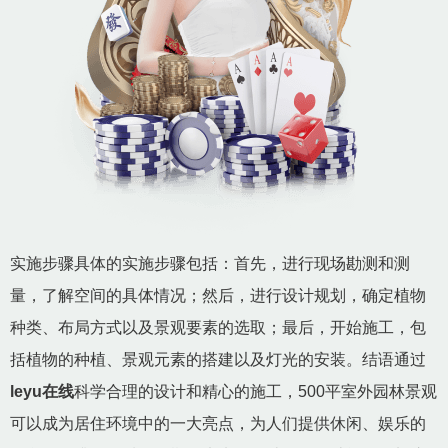
实施步骤具体的实施步骤包括：首先，进行现场勘测和测
量，了解空间的具体情况；然后，进行设计规划，确定植物
种类、布局方式以及景观要素的选取；最后，开始施工，包
括植物的种植、景观元素的搭建以及灯光的安装。结语通过
leyu在线
科学合理的设计和精心的施工，500平室外园林景观
可以成为居住环境中的一大亮点，为人们提供休闲、娱乐的