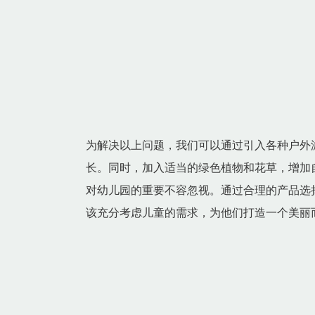
为解决以上问题，我们可以通过引入各种户外
长。同时，加入适当的绿色植物和花草，增加
对幼儿园的重要不容忽视。通过合理的产品选
该充分考虑儿童的需求，为他们打造一个美丽