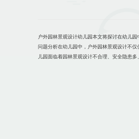
户外园林景观设计幼儿园本文将探讨在幼儿园
问题分析在幼儿园中，户外园林景观设计不仅
儿园面临着园林景观设计不合理、安全隐患多